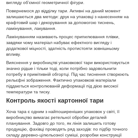
вигляду об’ємної геометричної фігури.
Повернемося до відділку тари. Активні на даний момент
залишаються два методи: друк на упаковці з нанесенням на
крафтовий шар і декорування за допомогою тиснень,
ламінування, лакування.
Ламінуванням називають процес припилювання плівки,
завдяки чому матеріал набуває ефектного вигляду і
додаткової міцності, здатність протистояти зовнішньому
впливу.
Вияснення у виробництві упаковкової тари використовується
значно рідше і тільки тоді, коли потрібно задовольнити
потребу в примітивній обгортці. Під час тиснення створюють
рельєфні зображення. Фактично упаковкові матеріали
піддаються контролюваній деформації під дією високої
температури та тиску.
Контроль якості картонної тари
Хоча тара є одним з найпоширеніших упаковок у світі, її
виробництво вимагає ретельної обробки деталей
планування. Задовго до того, як лінія залишить готову
продукцію, фахівці проводять ряд заходів: по підбір точного
складу деревно-цілюльозної суміші, розробки конструкції