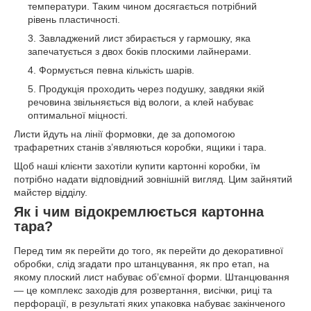
температури. Таким чином досягається потрібний
рівень пластичності.
Завладжений лист збирається у гармошку, яка
запечатується з двох боків плоскими лайнерами.
Формується певна кількість шарів.
Продукція проходить через подушку, завдяки якій
речовина звільняється від вологи, а клей набуває
оптимальної міцності.
Листи йдуть на лінії формовки, де за допомогою
трафаретних станів з’являються коробки, ящики і тара.
Щоб наші клієнти захотіли купити картонні коробки, їм
потрібно надати відповідний зовнішній вигляд. Цим зайнятий
майстер відділу.
Як і чим відокремлюється картонна
тара?
Перед тим як перейти до того, як перейти до декоративної
обробки, слід згадати про штанцування, як про етап, на
якому плоский лист набуває об’ємної форми. Штанцювання
— це комплекс заходів для розвертання, висічки, риці та
перфорації, в результаті яких упаковка набуває закінченого