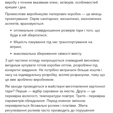
виробу з точним вказівкам клею, затворів, особливостей
кришки і дна.
Промислове виробництво паперових коробок — це вінець
проектування. Окрім санітарних, механічних, економічних
аспектів, враховуються:
оптимальне співвідношення розмірів тари і того, що
буде в ній зберігатися;
Міцність пакування під час транспортування на
вітрині;
максимальна збереження свіжості вмісту.
З цієї частини огляду напрошується очевидний висновок:
вигідніше купувати готові коробки оптом, розроблені під
конкретні завдання. Не потрібно витрачати більше коштів і
часу на індивідуальну розробку, всілякі розрахунки, тому що
це вже зроблено виробником.
Які заходи проводяться в майстерні виготовлення картонної
тари? Перше — відбір сировини за якістю. Друга — це
перевірка вологості, температури повітря. Третя - перевірка
параметрів обладнання. Перед кожною змінною
перевіряються біговальні ролики і платівки. Збита
регулювання роликів часто призводить до порушення