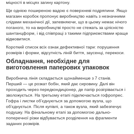
міцності в місцях загину картону.
Ще однією поширеною вадою є поверхневі подряпини. Якщо
магазин коробок пропонує виробництво навіть з незначними
слідами механічної дії, запевняючи, що в цьому немає нічого
поганого, то на виробництві просто не стежать за цілісністю
шантанцформ, і від співпраці з такими підприємствами краще
відмовитися.
Короткий список всіх ознак дефективної тари: порушення
розмірів і форми, відсутність ліній биття, заусенці, перекоси.
Обладнання, необхідне для
виготовлення паперових упаковок
Виробнича лінія складається щонайменше з 7 станів.
Перший — це розкат бобін, який дає сировину. Далі він
проходить через передкондиціонер, де папір розігрівається і
зволожується. На третьому етапі підключається гофропрес.
Гофра і листки об’єднуються за допомогою вузла, що
об’єднується. Після купівлі, а також вузла, який забезпечує
подушку. На фінальному етапі за допомогою дально-
поперечної різки відбувається розділення на фрагменти
заданих розмірів.