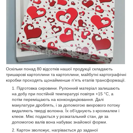
Оскільки понад 80 відсотків нашої продукції складають
тришарові картоплини та картоплини, майбутні картографічні
коробки проходять щонайменше п'ять етапів трансформації.
Підготовка сировини. Рулонний матеріал залишають
на добу при постійній температурі повітря +15 °С, а
потім переміщають на конкондиціювання. Далі
макулатури дроблять, і за допомогою вихрового потоку
видаляють тверді волокна. Їх об’єднують з крохмалем і
клеєм. Мікс подається у розкатальний стан, де за
допомогою валів вона набуває знайомої форми.
Картон зволожує, нагрівається до заданої