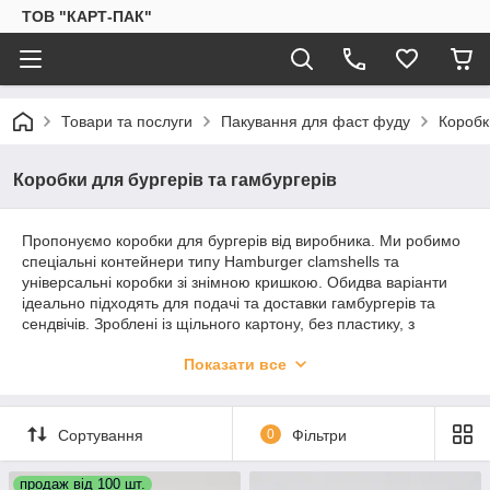
ТОВ "КАРТ-ПАК"
Товари та послуги
Пакування для фаст фуду
Коробк
Коробки для бургерів та гамбургерів
Пропонуємо коробки для бургерів від виробника. Ми робимо
спеціальні контейнери типу Hamburger clamshells та
універсальні коробки зі знімною кришкою. Обидва варіанти
ідеально підходять для подачі та доставки гамбургерів та
сендвічів. Зроблені із щільного картону, без пластику, з
внутрішньою ламінацією, що перешкоджає промоканню,
Показати все
протіканню соусу та олії. Натуральне та нетоксичне
целюлозне волокно пропускає повітря, зберігаючи свіжість
продукту. Можна використовувати в мікрохвильовій печі.
Сортування
0
Фільтри
Щоб замовити коробки для бургерів оптом в інтернет-
магазині ТОВ "Карт-Пак", залиште заявку на сайті або
зателефонуйте за номером, вказаним у "Контактах".
продаж від 100 шт.