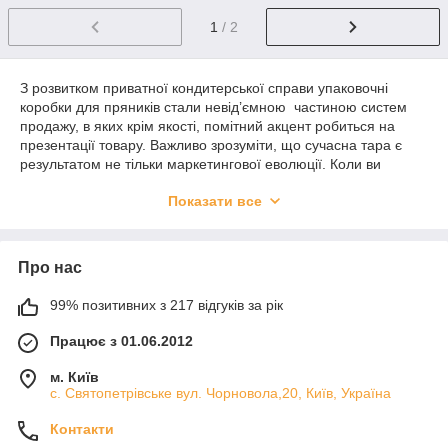
1
/ 2
З розвитком приватної кондитерської справи упаковочні
коробки для пряників стали невід’ємною частиною систем
продажу, в яких крім якості, помітний акцент робиться на
презентації товару. Важливо зрозуміти, що сучасна тара є
результатом не тільки маркетингової еволюції. Коли ви
продаєте товар на замовлення в Києві, чи з відправкою по
Показати все
Україні, вам потрібна надійна, міцна коробка, що здатна
якомога довше зберігати свіжість продукту.
Саме таку тару з крафтового, декоративного картону ми
Про нас
пропонуємо придбати безпосередньо у виробника.
Особливий акцент ми робимо на подарункові коробки для
пряників купити які пропонується в різному конструктивному
99% позитивних з 217 відгуків за рік
виконанні.
Працює з 01.06.2012
З повністю знімною прозорою верхньою кришкою
м. Київ
З прозорою відкидною кришкою
с. Святопетрівське вул. Чорновола,20, Київ, Україна
З не прозорою (глухою) відкидною кришкою. Підійде
як транспортувальна тара.
Контакти