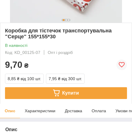
Коробка для тістечок транспортувальна
"Серце" 155*155*30
В наявності
Код: KD_00125-07
Опт і роздріб
9,70
₴
8,85 ₴
від 100 шт.
7,95 ₴
від 300 шт.
Купити
Опис
Характеристики
Доставка
Оплата
Умови п
Опис