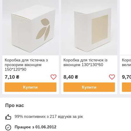
Коробка для тістечка з
Коробка для тістечок із
Коро
прозорим віконцем
віконцем 130*130*60
вели
150*120*90
7,10
8,40
9,7
₴
₴
Купити
Купити
Про нас
99% позитивних з 217 відгуків за рік
Працює з 01.06.2012