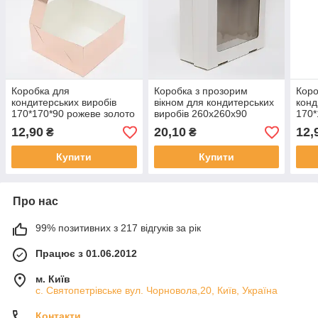
Коробка для
Коробка з прозорим
Коро
кондитерських виробів
вікном для кондитерських
конд
170*170*90 рожеве золото
виробів 260х260х90
170*
12,90
20,10
12,
₴
₴
Купити
Купити
Про нас
99% позитивних з 217 відгуків за рік
Працює з 01.06.2012
м. Київ
с. Святопетрівське вул. Чорновола,20, Київ, Україна
Контакти