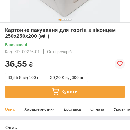
Картонне пакування для тортів з віконцем
250х250х200 (м/г)
В наявності
Код: KD_00276-01
Опт і роздріб
36,55
₴
33,55 ₴
від 100 шт.
30,20 ₴
від 300 шт.
Купити
Опис
Характеристики
Доставка
Оплата
Умови п
Опис