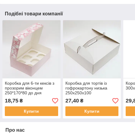
Подібні товари компанії
Коробка для 6-ти кексів з
Коробка для тортів із
Коро
прозорим віконцем
гофрокартону низька
300
250*170*80 до дня
250х250х100
закоханих
18,75
27,40
29,
₴
₴
Купити
Купити
Про нас