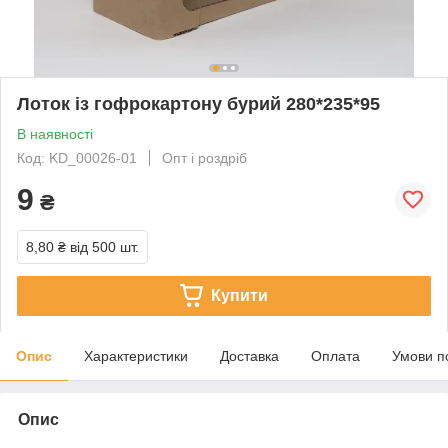
Лоток із гофрокартону бурий 280*235*95
В наявності
Код: KD_00026-01
Опт і роздріб
9
₴
8,80 ₴
від 500 шт.
Купити
Опис
Характеристики
Доставка
Оплата
Умови п
Опис