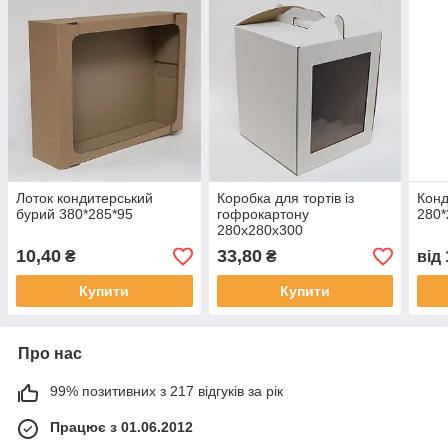
Лоток кондитерський
Коробка для тортів із
Конд
бурий 380*285*95
гофрокартону
280*
280х280х300
10,40
33,80
₴
₴
від
Купити
Купити
Про нас
99% позитивних з 217 відгуків за рік
Працює з 01.06.2012