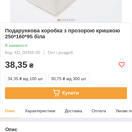
Подарункова коробка з прозорою кришкою
250*160*95 біла
В наявності
Код: KD_00355-00
Опт і роздріб
38,35
₴
34,35 ₴
від 100 шт.
30,75 ₴
від 300 шт.
Купити
Опис
Характеристики
Доставка
Оплата
Умови п
Опис