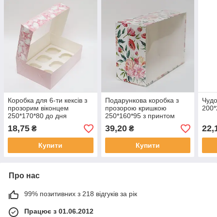
Коробка для 6-ти кексів з
Подарункова коробка з
Чудо
прозорим віконцем
прозорою кришкою
200*
250*170*80 до дня
250*160*95 з принтом
закоханих
18,75
39,20
22,
₴
₴
Купити
Купити
Про нас
99% позитивних з 218 відгуків за рік
Працює з 01.06.2012