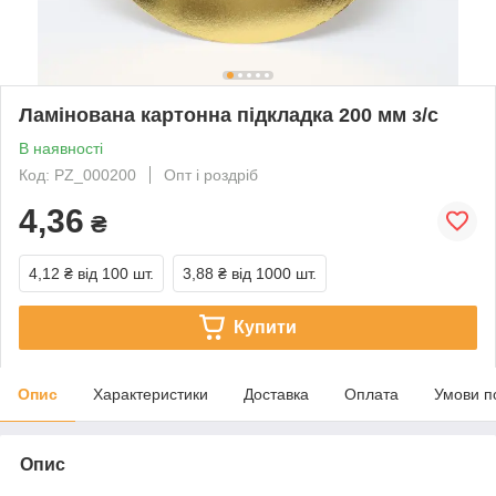
Ламінована картонна підкладка 200 мм з/с
В наявності
Код: PZ_000200
Опт і роздріб
4,36
₴
4,12 ₴
від 100 шт.
3,88 ₴
від 1000 шт.
Купити
Опис
Характеристики
Доставка
Оплата
Умови п
Опис