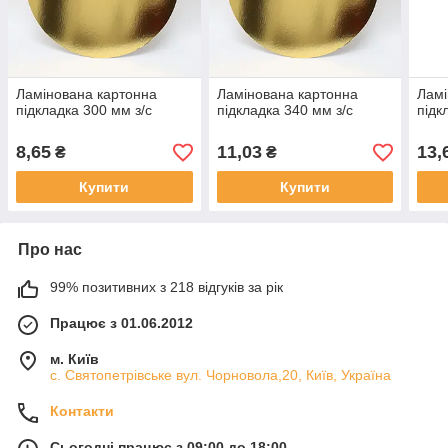
Ламінована картонна
Ламінована картонна
Ламі
підкладка 300 мм з/с
підкладка 340 мм з/с
підк
8,65
11,03
13,
₴
₴
Купити
Купити
Про нас
99% позитивних з 218 відгуків за рік
Працює з 01.06.2012
м. Київ
с. Святопетрівське вул. Чорновола,20, Київ, Україна
Контакти
Сьогодні працює з 09:00 до 18:00