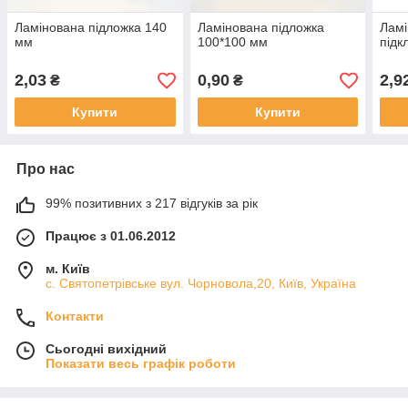
Ламінована підложка 140
Ламінована підложка
Ламі
мм
100*100 мм
підк
2,03
0,90
2,9
₴
₴
Купити
Купити
Про нас
99% позитивних з 217 відгуків за рік
Працює з 01.06.2012
м. Київ
с. Святопетрівське вул. Чорновола,20, Київ, Україна
Контакти
Сьогодні вихідний
Показати весь графік роботи