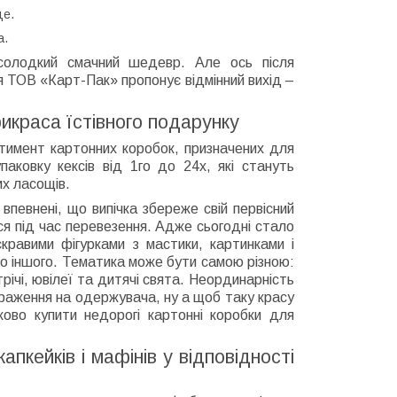
це.
а.
 солодкий смачний шедевр. Але ось після
я ТОВ «Карт-Пак» пропонує відмінний вихід –
прикраса їстівного подарунку
тимент картонних коробок, призначених для
паковку кексів від 1го до 24х, які стануть
их ласощів.
впевнені, що випічка збереже свій первісний
ся під час перевезення. Адже сьогодні стало
кравими фігурками з мастики, картинками і
ато іншого. Тематика може бути самою різною:
трічі, ювілеї та дитячі свята. Неординарність
раження на одержувача, ну а щоб таку красу
ково купити недорогі картонні коробки для
апкейків і мафінів у відповідності