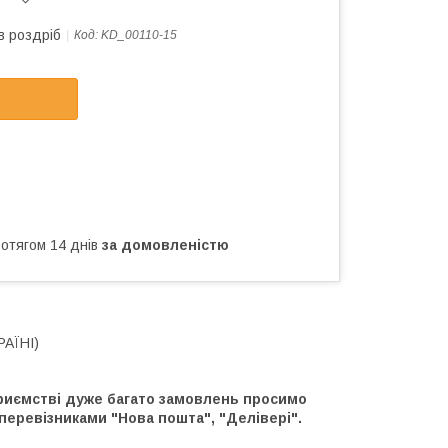
в роздріб
Код:
KD_00110-15
ротягом 14 днів
за домовленістю
РАЇНІ)
дприємстві дуже багато замовлень просимо
 перевізниками "Нова пошта", "Делівері".