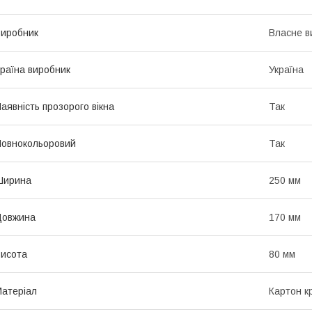
иробник
Власне в
раїна виробник
Україна
аявність прозорого вікна
Так
овнокольоровий
Так
Ширина
250 мм
Довжина
170 мм
исота
80 мм
атеріал
Картон к