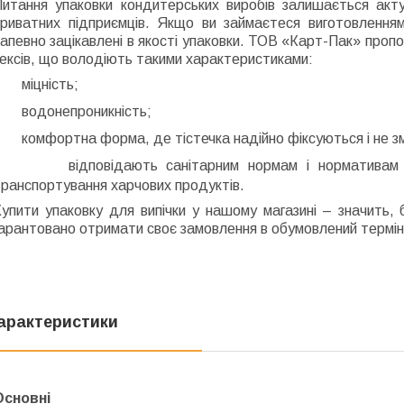
Питання упаковки кондитерських виробів залишається акт
приватних підприємців. Якщо ви займаєтеся виготовленням 
апевно зацікавлені в якості упаковки. ТОВ «Карт-Пак» пропон
ексів, що володіють такими характеристиками:
міцність;
водонепроникність;
комфортна форма, де тістечка надійно фіксуються і не з
відповідають санітарним нормам і нормативам 
ранспортування харчових продуктів.
упити упаковку для випічки у нашому магазині – значить, б
арантовано отримати своє замовлення в обумовлений термін і 
арактеристики
Основні