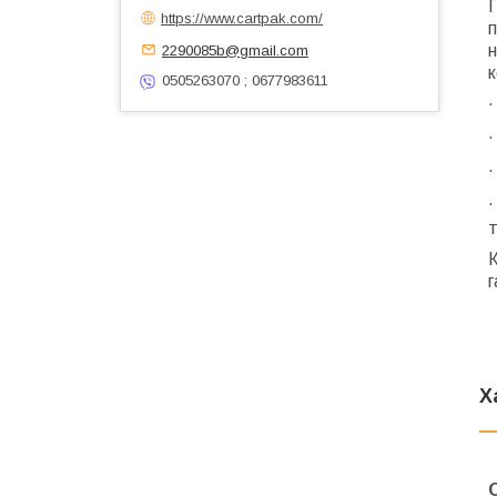
https://www.cartpak.com/
н
2290085b@gmail.com
к
0505263070 ; 0677983611
·
·
·
·
т
К
г
Х