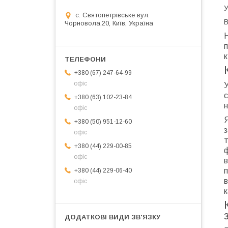
У
с. Святопетрівське вул.
В
Чорновола,20, Київ, Україна
п
к
+380 (67) 247-64-99
офіс
с
+380 (63) 102-23-84
н
офіс
Я
+380 (50) 951-12-60
з
офіс
+380 (44) 229-00-85
ф
офіс
в
+380 (44) 229-06-40
офіс
к