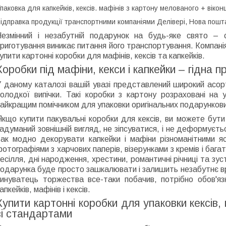
паковка для капкейків, кексів. мафінів з картону мелованого + вікон
ідправка продукції транспортними компаніями Делівері, Нова пошт
Незмінний і незабутній подарунок на будь-яке свято –
риготування виникає питання його транспортування. Компані
упити картонні коробки для мафінів, кексів та капкейків.
Коробки під мафіни, кекси і капкейки – гідна 
У даному каталозі вашій увазі представлений широкий асор
олодкої випічки. Такі коробки з картону розраховані на у
айкращим помічником для упаковки оригінальних подарунков
кщо купити пакувальні коробки для кексів, ви можете бути 
адуманий зовнішній вигляд, не зіпсуватися, і не деформуєть
так модно декорувати капкейки і мафіни різноманітними яс
отографіями з харчових паперів, візерунками з кремів і баг
есілля, дні народження, хрестини, романтичні річниці та зус
подарунка буде просто зашкалювати і залишить незабутнє в
винуватець торжества все-таки побачив, потрібно обов'яз
апкейків, мафінів і кексів.
Купити картонні коробки для упаковки кексів, к
зі стандартами