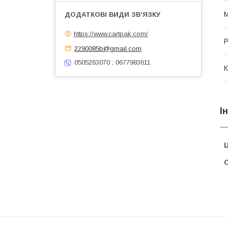
М
https://www.cartpak.com/
Р
2290085b@gmail.com
0505263070 ; 0677983611
К
І
Ц
С