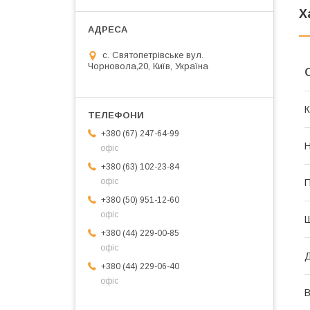
Х
с. Святопетрівське вул.
Чорновола,20, Київ, Україна
К
+380 (67) 247-64-99
Н
офіс
+380 (63) 102-23-84
офіс
П
+380 (50) 951-12-60
офіс
+380 (44) 229-00-85
офіс
+380 (44) 229-06-40
офіс
В