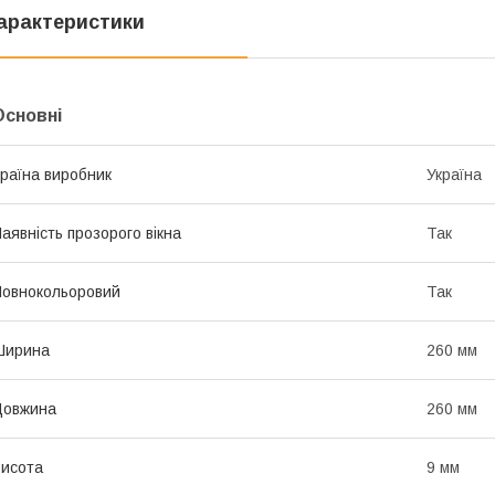
арактеристики
Основні
раїна виробник
Україна
аявність прозорого вікна
Так
овнокольоровий
Так
Ширина
260 мм
Довжина
260 мм
исота
9 мм