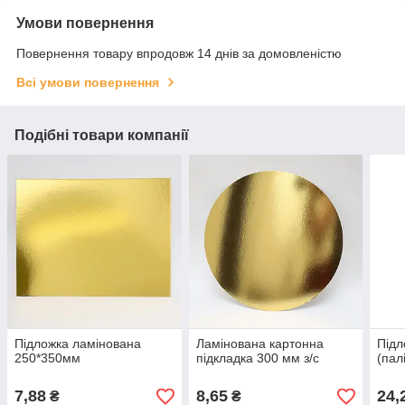
Умови повернення
Повернення товару впродовж 14 днів за домовленістю
Всі умови повернення
Подібні товари компанії
Підложка ламінована
Ламінована картонна
Підл
250*350мм
підкладка 300 мм з/с
(пал
7,88
8,65
24,
₴
₴