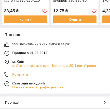
картонна 170*170*210
віконцем 250*170*80
170*
23,45
12,75
4,3
₴
₴
Купити
Купити
Про нас
99% позитивних з 217 відгуків за рік
Працює з 01.06.2012
м. Київ
с. Святопетрівське вул. Чорновола,20, Київ, Україна
Контакти
Сьогодні вихідний
Показати весь графік роботи
Про нас