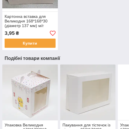
Картонна вставка для
Великодня 168*168*30
(діаметр 137 мм) м/г
картон
3,95
₴
Купити
Подібні товари компанії
Упаковка Великодня
Пакування для тістечок із
Упак