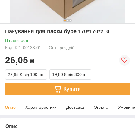
Пакування для паски буре 170*170*210
В наявності
Код: KD_00133-01
Опт і роздріб
26,05
₴
22,65 ₴
від 100 шт.
19,80 ₴
від 300 шт.
Купити
Опис
Характеристики
Доставка
Оплата
Умови п
Опис