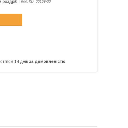
в роздріб
Код:
KD_00169-33
ротягом 14 днів
за домовленістю