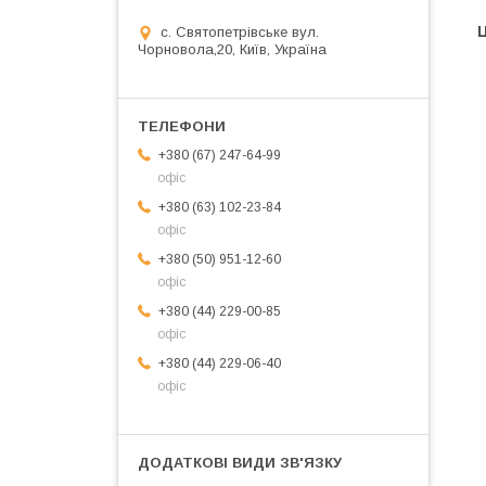
Ц
с. Святопетрівське вул.
Чорновола,20, Київ, Україна
+380 (67) 247-64-99
офіс
+380 (63) 102-23-84
офіс
+380 (50) 951-12-60
офіс
+380 (44) 229-00-85
офіс
+380 (44) 229-06-40
офіс