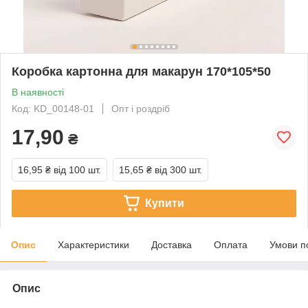
Коробка картонна для макарун 170*105*50
В наявності
Код: KD_00148-01
Опт і роздріб
17,90
₴
16,95 ₴
від 100 шт.
15,65 ₴
від 300 шт.
Купити
Опис
Характеристики
Доставка
Оплата
Умови п
Опис