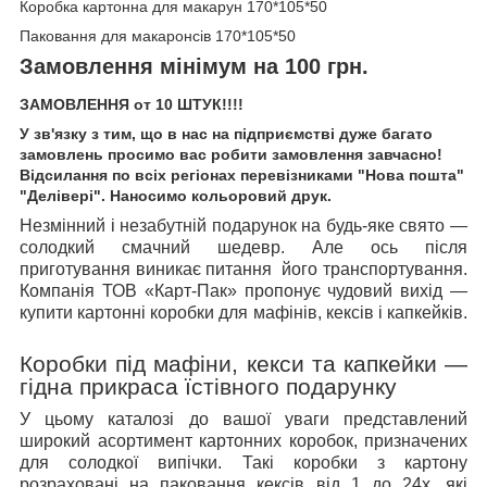
Коробка картонна для макарун 170*105*50
Паковання для макаронсів 170*105*50
Замовлення мінімум на 100 грн.
ЗАМОВЛЕННЯ от 10 ШТУК!!!!
У зв'язку з тим, що в нас на підприємстві дуже багато
замовлень просимо вас робити замовлення завчасно!
Відсилання по всіх регіонах перевізниками "Нова пошта"
"Делівері". Наносимо кольоровий друк.
Незмінний і незабутній подарунок на будь-яке свято —
солодкий смачний шедевр. Але ось після
приготування виникає питання його транспортування.
Компанія ТОВ «Карт-Пак» пропонує чудовий вихід —
купити картонні коробки для мафінів, кексів і капкейків.
Коробки під мафіни, кекси та капкейки —
гідна прикраса їстівного подарунку
У цьому каталозі до вашої уваги представлений
широкий асортимент картонних коробок, призначених
для солодкої випічки. Такі коробки з картону
розраховані на паковання кексів від 1 до 24х, які