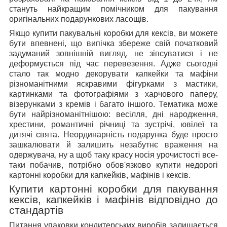
стануть найкращим помічником для пакування
оригінальних подарункових ласощів.
Якщо купити пакувальні коробки для кексів, ви можете
бути впевнені, що випічка збереже свій початковий
задуманий зовнішній вигляд, не зіпсуватися і не
деформується під час перевезення. Адже сьогодні
стало так модно декорувати капкейки та мафіни
різноманітними яскравими фігурками з мастики,
картинками та фотографіями з харчового паперу,
візерунками з кремів і багато іншого. Тематика може
бути найрізноманітнішою: весілля, дні народження,
хрестини, романтичні річниці та зустрічі, ювілеї та
дитячі свята. Неординарність подарунка буде просто
зашкалювати й залишить незабутнє враження на
одержувача, ну а щоб таку красу носія урочистості все-
таки побачив, потрібно обов'язково купити недорогі
картонні коробки для капкейків, мафінів і кексів.
Купити картонні коробки для пакування
кексів, капкейків і мафінів відповідно до
стандартів
Питання упаковки кондитерських виробів залишається