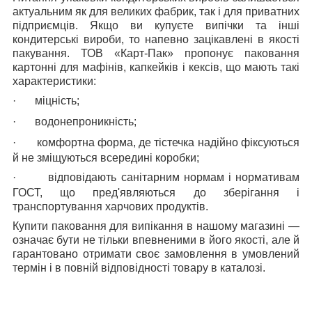
актуальним як для великих фабрик, так і для приватних
підприємців. Якщо ви купуєте випічки та інші
кондитерські вироби, то напевно зацікавлені в якості
пакування. ТОВ «Карт-Пак» пропонує паковання
картонні для мафінів, капкейків і кексів, що мають такі
характеристики:
·
міцність;
·
водонепроникність;
·
комфортна форма, де тістечка надійно фіксуються
й не зміщуються всередині коробки;
·
відповідають санітарним нормам і нормативам
ГОСТ, що пред'являються до зберігання і
транспортування харчових продуктів.
Купити паковання для випікання в нашому магазині —
означає бути не тільки впевненими в його якості, але й
гарантовано отримати своє замовлення в умовлений
термін і в повній відповідності товару в каталозі.