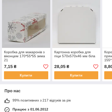
Коробка для макаронів з
Картонна коробка для
Коро
віконцем 170*55*55 зима
піци 570х570х46 мм біла
прян
21
155*
7,15
28,05
8,8
₴
₴
Купити
Купити
Про нас
99% позитивних з 217 відгуків за рік
Працює з 01.06.2012