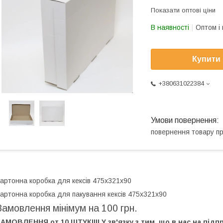
Показати оптові ціни
В наявності
Оптом і 
Купити
+380631022384
повернення товару п
артонна коробка для кексів 475х321х90
артонна коробка для пакування кексів 475х321х90
Замовлення мінімум на 100 грн.
АМОВЛЕННЯ от 10 ШТУК!!!! У зв'язку з тим, що в нас на під