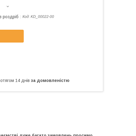
в роздріб
Код:
KD_00022-00
ротягом 14 днів
за домовленістю
приємстві дуже багато замовлень просимо