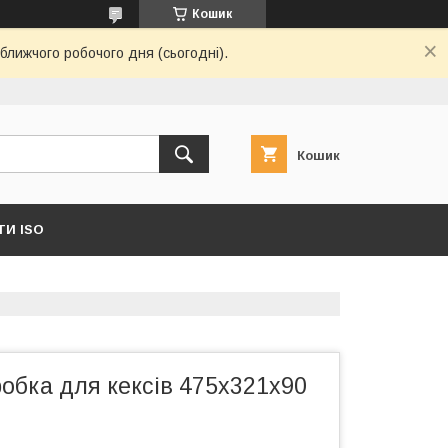
Кошик
ближчого робочого дня (сьогодні).
Кошик
И ISO
обка для кексів 475х321х90