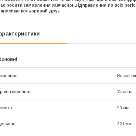
ас робити замовлення завчасно! Відправлення по всіх регіо
Наносимо кольоровий друк.
арактеристики
Основні
иробник
Власне в
раїна виробник
Україна
исота
90 мм
Довжина
321 мм