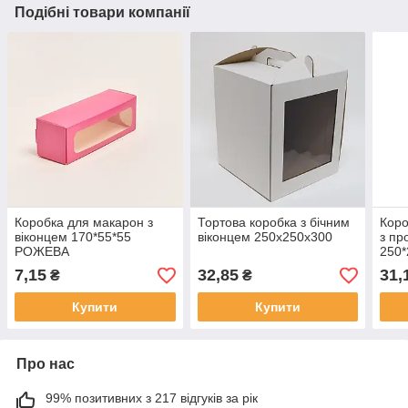
Подібні товари компанії
Коробка для макарон з
Тортова коробка з бічним
Коро
віконцем 170*55*55
віконцем 250х250х300
з пр
РОЖЕВА
250*
7,15
32,85
31,
₴
₴
Купити
Купити
Про нас
99% позитивних з 217 відгуків за рік