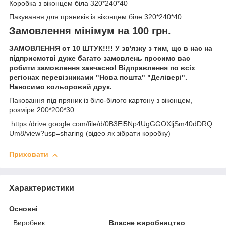
Коробка з віконцем біла 320*240*40
Пакування для пряників із віконцем біле 320*240*40
Замовлення мінімум на 100 грн.
ЗАМОВЛЕННЯ от 10 ШТУК!!!! У зв'язку з тим, що в нас на
підприємстві дуже багато замовлень просимо вас
робити замовлення завчасно! Відправлення по всіх
регіонах перевізниками "Нова пошта" "Делівері".
Наносимо кольоровий друк.
Паковання під пряник із біло-білого картону з віконцем,
розміри 200*200*30.
https:/drive.google.com/file/d/0B3El5Np4UgGGOXljSm40dDRQ
Um8/view?usp=sharing (відео як зібрати коробку)
Приховати
Характеристики
Основні
Виробник
Власне виробництво