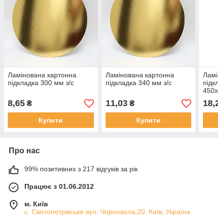
Ламінована картонна
Ламінована картонна
Ламі
підкладка 300 мм з/с
підкладка 340 мм з/с
підк
450х
8,65
11,03
18,
₴
₴
Купити
Купити
Про нас
99% позитивних з 217 відгуків за рік
Працює з 01.06.2012
м. Київ
с. Святопетрівське вул. Чорновола,20, Київ, Україна