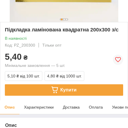
Підкладка ламінована квадратна 200х300 з/с
В наявності
Код: PZ_200300
Тільки опт
5,40
₴
Мінімальне замовлення — 5 шт.
5,10 ₴
від 100 шт.
4,80 ₴
від 1000 шт.
Купити
Опис
Характеристики
Доставка
Оплата
Умови п
Опис