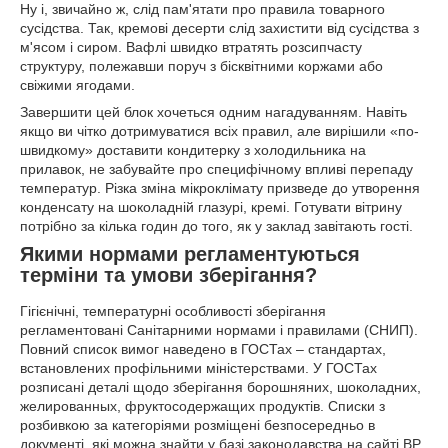
Ну і, звичайно ж, слід пам'ятати про правила товарного
сусідства. Так, кремові десерти слід захистити від сусідства з
м'ясом і сиром. Вафлі швидко втратять розсипчасту
структуру, полежавши поруч з бісквітними коржами або
свіжими ягодами.
Завершити цей блок хочеться одним нагадуванням. Навіть
якщо ви чітко дотримуватися всіх правил, але вирішили «по-
швидкому» доставити кондитерку з холодильника на
прилавок, не забувайте про специфічному впливі перепаду
температур. Різка зміна мікроклімату призведе до утворення
конденсату на шоколадній глазурі, кремі. Готувати вітрину
потрібно за кілька годин до того, як у заклад завітають гості.
Якими нормами регламентуються
терміни та умови зберігання?
Гігієнічні, температурні особливості зберігання
регламентовані Санітарними нормами і правилами (СНИП).
Повний список вимог наведено в ГОСТах – стандартах,
встановлених профільними міністерствами. У ГОСТах
розписані деталі щодо зберігання борошняних, шоколадних,
желированных, фруктосодержащих продуктів. Списки з
розбивкою за категоріями розміщені безпосередньо в
документі, які можна знайти у базі законодавства на сайті ВР