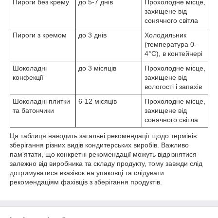
Пироги без крему
до 5-7 днів
Прохолодне місце,
захищене від
сонячного світла
Пироги з кремом
до 3 днів
Холодильник
(температура 0-
4°C), в контейнері
Шоколадні
до 3 місяців
Прохолодне місце,
конфекції
захищене від
вологості і запахів
Шоколадні плитки
6-12 місяців
Прохолодне місце,
та батончики
захищене від
сонячного світла
Ця таблиця наводить загальні рекомендації щодо термінів
зберігання різних видів кондитерських виробів. Важливо
пам'ятати, що конкретні рекомендації можуть відрізнятися
залежно від виробника та складу продукту, тому завжди слід
дотримуватися вказівок на упаковці та слідувати
рекомендаціям фахівців з зберігання продуктів.