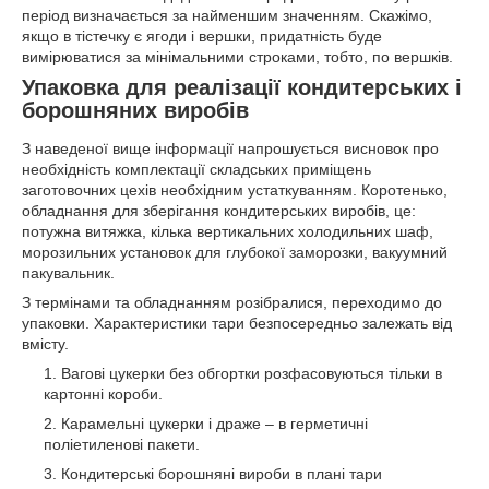
період визначається за найменшим значенням. Скажімо,
якщо в тістечку є ягоди і вершки, придатність буде
вимірюватися за мінімальними строками, тобто, по вершків.
Упаковка для реалізації кондитерських і
борошняних виробів
З наведеної вище інформації напрошується висновок про
необхідність комплектації складських приміщень
заготовочних цехів необхідним устаткуванням. Коротенько,
обладнання для зберігання кондитерських виробів, це:
потужна витяжка, кілька вертикальних холодильних шаф,
морозильних установок для глубокої заморозки, вакуумний
пакувальник.
З термінами та обладнанням розібралися, переходимо до
упаковки. Характеристики тари безпосередньо залежать від
вмісту.
Вагові цукерки без обгортки розфасовуються тільки в
картонні короби.
Карамельні цукерки і драже – в герметичні
поліетиленові пакети.
Кондитерські борошняні вироби в плані тари