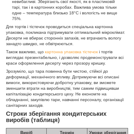
невибагливі. Зберігають свої якості, як в пластиковій
тарі, так і в картонних коробах. Важлива умова тільки
одне – температура близько 18°С і вологість не вище
75%.
Для тортів і тістечок проводиться спеціальна картонна
упаковка, покликана підтримувати оптимальний мікроклімат.
Десерти не вбирає сторонніх запахів, не втрачають вологу
занадто швидко, не обвітрюються.
Також важливо, що
картонна упаковка тістечок
і тортів
виглядає презентабельно, і дозволяє продемонструвати всі
краси оформлення десерту через прозору кришку.
Зрозуміло, що тара повинна бути чистою, стійкої до
деформації, механічного впливу. Дотримуючи всі описані
вимоги, використовуючи добротну упаковку, ви зможете
зменшити втрати на виробництві, тим самим підвищивши
капіталізацію кондитерського цеху. Не економте на
обладнанні, закупівлю тари, навчанні персоналу, організації
санітарних заходів.
Строки зберігання кондитерських
виробів (таблиця)
Виріб
Термін
Умови зберігання