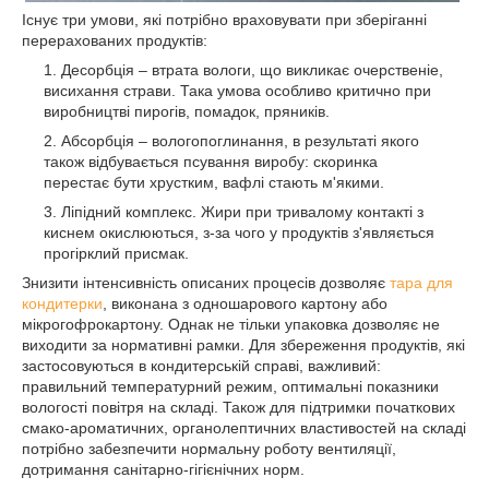
Існує три умови, які потрібно враховувати при зберіганні
перерахованих продуктів:
Десорбція – втрата вологи, що викликає очерственіе,
висихання страви. Така умова особливо критично при
виробництві пирогів, помадок, пряників.
Абсорбція – вологопоглинання, в результаті якого
також відбувається псування виробу: скоринка
перестає бути хрустким, вафлі стають м'якими.
Ліпідний комплекс. Жири при тривалому контакті з
киснем окислюються, з-за чого у продуктів з'являється
прогірклий присмак.
Знизити інтенсивність описаних процесів дозволяє
тара для
кондитерки
, виконана з одношарового картону або
мікрогофрокартону. Однак не тільки упаковка дозволяє не
виходити за нормативні рамки. Для збереження продуктів, які
застосовуються в кондитерській справі, важливий:
правильний температурний режим, оптимальні показники
вологості повітря на складі. Також для підтримки початкових
смако-ароматичних, органолептичних властивостей на складі
потрібно забезпечити нормальну роботу вентиляції,
дотримання санітарно-гігієнічних норм.