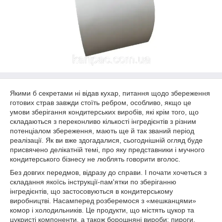
Якими б секретами ні відав кухар, питання щодо збереження
готових страв завжди стоїть ребром, особливо, якщо це
умови зберігання кондитерських виробів, які крім того, що
складаються з переконливо кількості інгредієнтів з різним
потенціалом збереження, мають ще й так званий період
реалізації. Як ви вже здогадалися, сьогоднішній огляд буде
присвячено делікатній темі, про яку представники і мучного
кондитерського бізнесу не люблять говорити вголос.
Без довгих передмов, відразу до справи. І почати хочеться з
складання якоїсь інструкції-пам'ятки по зберіганню
інгредієнтів, що застосовуються в кондитерському
виробництві. Насамперед розберемося з «мешканцями»
комор і холодильників. Це продукти, що містять цукор та
цукристі компоненти, а також борошняні вироби: пироги,