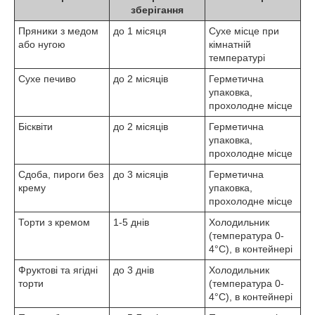
зберігання
Пряники з медом
до 1 місяця
Сухе місце при
або нугою
кімнатній
температурі
Сухе печиво
до 2 місяців
Герметична
упаковка,
прохолодне місце
Бісквіти
до 2 місяців
Герметична
упаковка,
прохолодне місце
Сдоба, пироги без
до 3 місяців
Герметична
крему
упаковка,
прохолодне місце
Торти з кремом
1-5 днів
Холодильник
(температура 0-
4°C), в контейнері
Фруктові та ягідні
до 3 днів
Холодильник
торти
(температура 0-
4°C), в контейнері