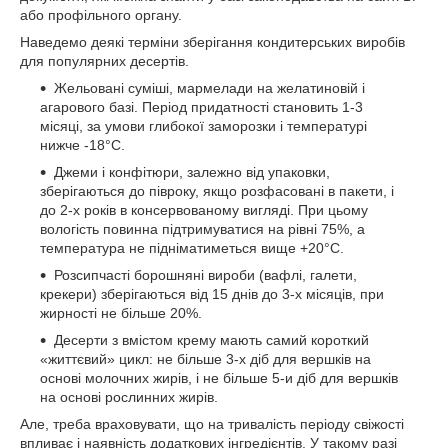
або профільного органу.
Наведемо деякі терміни зберігання кондитерських виробів
для популярних десертів.
Жельовані суміші, мармелади на желатиновій і
агарового базі. Період придатності становить 1-3
місяці, за умови глибокої заморозки і температурі
нижче -18°С.
Джеми і конфітюри, залежно від упаковки,
зберігаються до півроку, якщо розфасовані в пакети, і
до 2-х років в консервованому вигляді. При цьому
вологість повинна підтримуватися на рівні 75%, а
температура не підніматиметься вище +20°С.
Розсипчасті борошняні вироби (вафлі, галети,
крекери) зберігаються від 15 днів до 3-х місяців, при
жирності не більше 20%.
Десерти з вмістом крему мають самий короткий
«життєвий» цикл: не більше 3-х діб для вершків на
основі молочних жирів, і не більше 5-и діб для вершків
на основі рослинних жирів.
Але, треба враховувати, що на тривалість періоду свіжості
впливає і наявність додаткових інгредієнтів. У такому разі