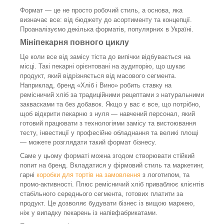
Формат — це не просто робочий стиль, а основа, яка
визначає все: від бюджету до асортименту та концепції.
Проаналізуємо декілька форматів, популярних в Україні.
Мініпекарня повного циклу
Це коли все від замісу тіста до випічки відбувається на
місці. Такі пекарні орієнтовані на аудиторію, що шукає
продукт, який відрізняється від масового сегмента.
Наприклад, бренд «Хліб і Вино» робить ставку на
ремісничий хліб за традиційними рецептами з натуральними
заквасками та без добавок. Якщо у вас є все, що потрібно,
щоб відкрити пекарню з нуля — навчений персонал, який
готовий працювати з технологіями замісу та вистоювання
тесту, інвестиції у професійне обладнання та великі площі
— можете розглядати такий формат бізнесу.
Саме у цьому форматі можна згодом створювати стійкий
попит на бренд. Вкладатися у фірмовий стиль та маркетинг,
гарні
коробки для тортів на замовлення
з логотипом, та
промо-активності. Плюс ремісничий хліб приваблює клієнтів
стабільного середнього сегмента, готових платити за
продукт. Це дозволяє будувати бізнес із вищою маржею,
ніж у випадку пекарень із напівфабрикатами.