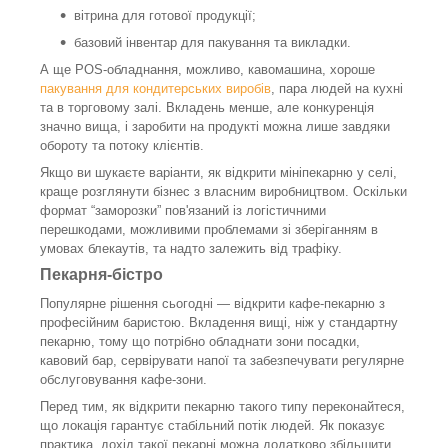
вітрина для готової продукції;
базовий інвентар для пакування та викладки.
А ще POS-обладнання, можливо, кавомашина, хороше
пакування для кондитерських виробів
, пара людей на кухні
та в торговому залі. Вкладень менше, але конкуренція
значно вища, і заробити на продукті можна лише завдяки
обороту та потоку клієнтів.
Якщо ви шукаєте варіанти, як відкрити мініпекарню у селі,
краще розглянути бізнес з власним виробництвом. Оскільки
формат “заморозки” пов'язаний із логістичними
перешкодами, можливими проблемами зі зберіганням в
умовах блекаутів, та надто залежить від трафіку.
Пекарня-бістро
Популярне рішення сьогодні — відкрити кафе-пекарню з
професійним баристою. Вкладення вищі, ніж у стандартну
пекарню, тому що потрібно обладнати зони посадки,
кавовий бар, сервірувати напої та забезпечувати регулярне
обслуговування кафе-зони.
Перед тим, як відкрити пекарню такого типу переконайтеся,
що локація гарантує стабільний потік людей. Як показує
практика, дохід такої пекарні можна додатково збільшити