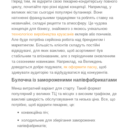
Перед тим, як відкрити свою пекарню-кондитерську повного
циклу, почитайте про різні відомі концепції. Наприклад, у
великих містах сьогодні популярні буланжері. Вони
натхненні французькими традиціями та роблять ставку на
незвичайні, складні рецепти та атмосферу. Це чудова
концепція для бізнесу, знайомого з якоюсь унікальною
технологією виробництва круасанів
еклерів або пончиків.
Але буде потрібна серйозна робота над брендингом і
маркетингом. Більшість клієнтів складуть постійні
відвідувачі, для яких важливо, щоб асортимент був
стабільним та впізнаваним, але з періодичним оновленням
та сезонними новинками. Наприклад, на Великдень
доведеться добре подумати,
як оформити паску
, щоб
здивувати аудиторію та відбудуватися від конкурентів.
Булочна із замороженими напівфабрикатами
Менш витратний варіант для старту. Такий формат
популярний у великих ТЦ та місцях з високим трафіком, де
важливі швидкість обслуговування та низька ціна. Все, що
потрібно, щоб відкрити пекарню, це:
конвекційна піч;
холодильник для зберігання заморожених
напівфабрикатів;