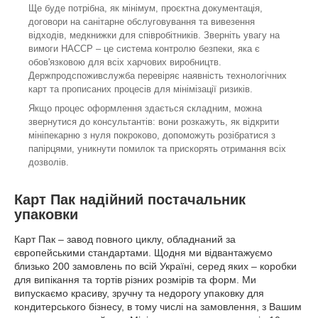
Ще буде потрібна, як мінімум, проєктна документація,
договори на санітарне обслуговування та вивезення
відходів, медкнижки для співробітників. Зверніть увагу на
вимоги HACCP – це система контролю безпеки, яка є
обов'язковою для всіх харчових виробництв.
Держпродспоживслужба перевіряє наявність технологічних
карт та прописаних процесів для мінімізації ризиків.
Якщо процес оформлення здається складним, можна
звернутися до консультантів: вони розкажуть, як відкрити
мініпекарню з нуля покроково, допоможуть розібратися з
папірцями, уникнути помилок та прискорять отримання всіх
дозволів.
Карт Пак надійний постачальник
упаковки
Карт Пак – завод повного циклу, обладнаний за
європейськими стандартами. Щодня ми відвантажуємо
близько 200 замовлень по всій Україні, серед яких – коробки
для випікання та тортів різних розмірів та форм. Ми
випускаємо красиву, зручну та недорогу упаковку для
кондитерського бізнесу, в тому числі на замовлення, з Вашим