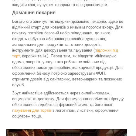
завдяки каві, супутнім товарам та спецпропозиціям.
Домашня пекарня
Багато хто запитує, як відкрити домашню пекарню, адже це
відмінний старт для новачків з низьким порогом входу. Для
початку потрібен базовий набір обладнання, до якого
входять побутова або напівпрофесійна духова піч,
холодильник для продуктів та готових десертів,
інструменти для декорування та пакування (
підложки під
торт
, коробки та ін.). Перед тим, як відкрити мініпекарню
вдома, зверніть увагу: така робота не звільняє від
обов'язкових вимог до виробництва харчової продукції. Для
оформлення бізнесу потрібно зареєструвати ФОП,
отримати дозвіл від санітарних, ветеринарних та пожежних
служб.
Збут найчастіше здійснюється через онлайн-продаж,
соцмережі та доставку. Для формування особистого бренду
обов'язково знадобиться фірмовий стиль та його носії:
пакування для тортів
з логотипом, листівки, оформлення
соцмереж тощо.