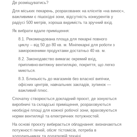
Де розміщуватись?
Для міських пекарень, розрахованих на клієнтів «на винос»,
важливими є пішохідні зони, відсутність конкурентів у
радіусі 500 метрів, хороша видимість та зручний вхід.
Як вибрати вдале приміщення:
Рекомендована площа для пекарні повного
циклу – від 50 до 80 кв. м. Мініпекарні для роботи з
замороженими продуктами достатньо 40 кв. м.
Законодавство вимагає окремий вхід,
припливно-витяжну вентиляцію, покриття, що легко
миються.
Близькість до магазинів без власної випічки,
офісних центрів, навчальних закладів, зупинок —
важливий плюс.
Спочатку створюється докладний проєкт, де зонуються
виробничі та складські приміщення, розраховуються
необхідні площі для кожної робочої зони, враховуються
норми вентиляції та електричних потужностей.
На основі проєкту вибирається обладнання: визначаються
потужності печей, обсяг тістомісів, потреба в
холодильниках та додатковій техніці.