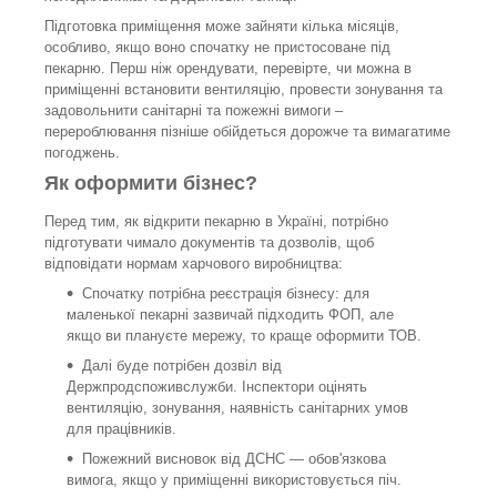
Підготовка приміщення може зайняти кілька місяців,
особливо, якщо воно спочатку не пристосоване під
пекарню. Перш ніж орендувати, перевірте, чи можна в
приміщенні встановити вентиляцію, провести зонування та
задовольнити санітарні та пожежні вимоги –
перероблювання пізніше обійдеться дорожче та вимагатиме
погоджень.
Як оформити бізнес?
Перед тим, як відкрити пекарню в Україні, потрібно
підготувати чимало документів та дозволів, щоб
відповідати нормам харчового виробництва:
Спочатку потрібна реєстрація бізнесу: для
маленької пекарні зазвичай підходить ФОП, але
якщо ви плануєте мережу, то краще оформити ТОВ.
Далі буде потрібен дозвіл від
Держпродспоживслужби. Інспектори оцінять
вентиляцію, зонування, наявність санітарних умов
для працівників.
Пожежний висновок від ДСНС — обов'язкова
вимога, якщо у приміщенні використовується піч.