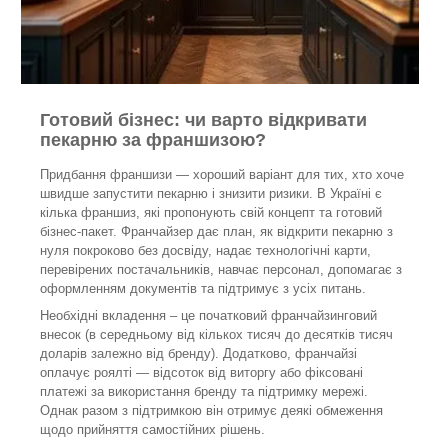
Готовий бізнес: чи варто відкривати
пекарню за франшизою?
Придбання франшизи — хороший варіант для тих, хто хоче
швидше запустити пекарню і знизити ризики. В Україні є
кілька франшиз, які пропонують свій концепт та готовий
бізнес-пакет. Франчайзер дає план, як відкрити пекарню з
нуля покроково без досвіду, надає технологічні карти,
перевірених постачальників, навчає персонал, допомагає з
оформленням документів та підтримує з усіх питань.
Необхідні вкладення – це початковий франчайзинговий
внесок (в середньому від кількох тисяч до десятків тисяч
доларів залежно від бренду). Додатково, франчайзі
оплачує роялті — відсоток від виторгу або фіксовані
платежі за використання бренду та підтримку мережі.
Однак разом з підтримкою він отримує деякі обмеження
щодо прийняття самостійних рішень.